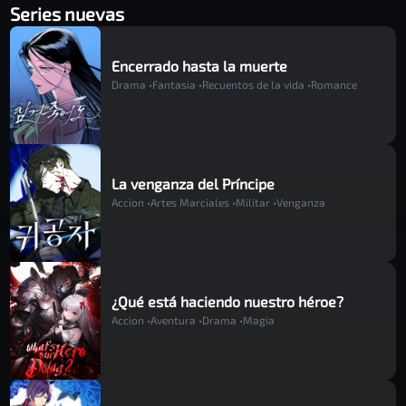
Series nuevas
Capítulo 18
Hace 2 años
Encerrado hasta la muerte
Drama •
Fantasia •
Recuentos de la vida •
Romance
Capítulo 17
Hace 2 años
La venganza del Príncipe
Accion •
Artes Marciales •
Militar •
Venganza
Capítulo 16
Hace 2 años
¿Qué está haciendo nuestro héroe?
Capítulo 15
Accion •
Aventura •
Drama •
Magia
Hace 2 años