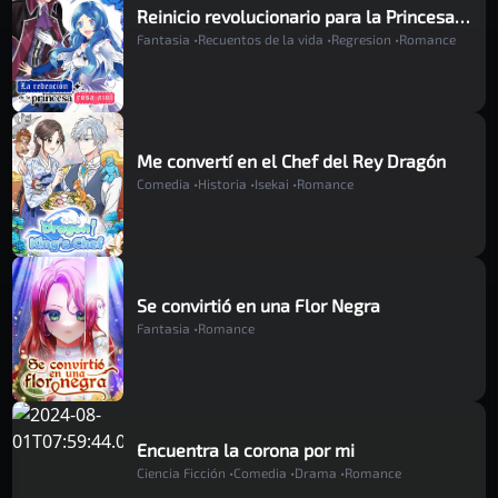
Capítulo 14
Reinicio revolucionario para la Princesa
Hace 2 años
Fantasia •
Recuentos de la vida •
Regresion •
Romance
Rosa Azul
Capítulo 13
Hace 2 años
Me convertí en el Chef del Rey Dragón
Comedia •
Historia •
Isekai •
Romance
Capítulo 12
Hace 2 años
Se convirtió en una Flor Negra
Fantasia •
Romance
Capítulo 11
Hace 2 años
Encuentra la corona por mi
Ciencia Ficción •
Comedia •
Drama •
Romance
Capítulo 10